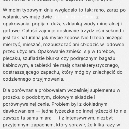
W moim typowym dniu wyglądało to tak: rano, zaraz po
wstaniu, wyjmuję dwie
tabletki EndoClean
z
opakowania, popijam dużą szklanką wody mineralnej i
gotowe. Całość zajmuje dosłownie trzydzieści sekund i
jest tak naturalna jak mycie zębów. Nie trzeba niczego
mierzyć, mieszać, rozpuszczać ani chłodzić w lodówce
przed użyciem. Opakowanie zmieści się w torebce,
plecaku, szufladzie biurka czy podręcznym bagażu
kabinowym, a tabletki nie mają charakterystycznego,
odstraszającego zapachu, który mógłby zniechęcić do
codziennego przyjmowania.
Dla porównania próbowałam wcześniej suplementu w
proszku o podobnym, ziołowym składzie i
porównywalnej cenie. Problem był z dokładnym
dawkowaniem — jedna łyżeczka do innej łyżeczki to nie
zawsze ta sama miara — i z intensywnym, niezbyt
przyjemnym zapachem, który sprawił, że kilka razy w